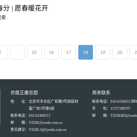
分 | 愿春暖花开
民安
2
...
15
16
17
18
19
20
2
亦度正康总部
商务联系
地 址：
北京市丰台区广安路9号国投财
联系电话：010-63369512转8
富广场5号楼9层
手 机：15727390797
联系电话：
010-63369512
邮 箱：YDZKBD@yeedo.c
邮 箱：
YDZK@yeedo.com.cn
意见建议：
YDZK-Q@yeedo.com.cn