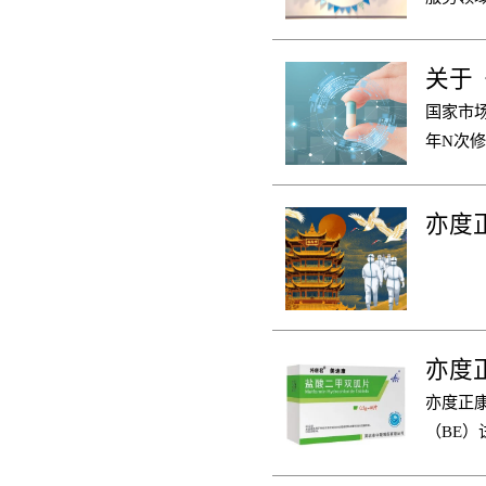
关于
国家市场
年N次
供大家
交流讨
亦度
亦度正
（BE
域丰富