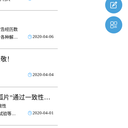
宣告经历数
2020-04-06
台各种解读
，供同行
致敬！
2020-04-04
亦度正康捷报连连！成功助力深圳中联“盐酸二甲双胍片”通过一致性评价
效性
2020-04-01
试验等领